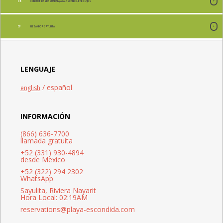
CONDUCE DESDE GUADALAJARA- ESCÉNICO, PERO LEJOS
LLEGANDO A SAYULITA
LENGUAJE
/ español
english
INFORMACIÓN
(866) 636-7700
llamada gratuita
+52 (331) 930-4894
desde Mexico
+52 (322) 294 2302
WhatsApp
Sayulita, Riviera Nayarit
Hora Local: 02:19AM
reservations@playa-escondida.com