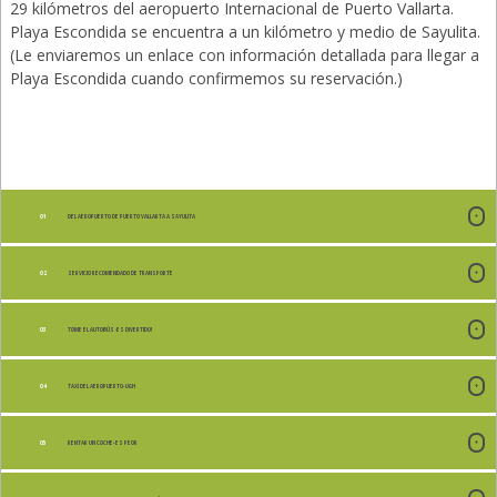
29 kilómetros del aeropuerto Internacional de Puerto Vallarta.
Playa Escondida se encuentra a un kilómetro y medio de Sayulita.
+52 (331) 930-4894
(Le enviaremos un enlace con información detallada para llegar a
Playa Escondida cuando confirmemos su reservación.)
+52 (322) 294 2302
DEL AEROPUERTO DE PUERTO VALLARTA A SAYULITA
SERVICIO RECOMENDADO DE TRANSPORTE
TOME EL AUTOBÚS -ES DIVERTIDO!
TAXI DEL AEROPUERTO- UGH
RENTAR UN COCHE- ES PEOR