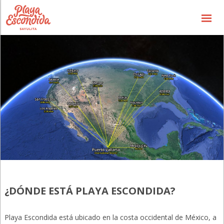
Precios / Cuartos
Ofertas Especiales
el Concepto
el Hotel
la Experiencia
Galería
Info General
Contáctenos
¿DÓNDE ESTÁ PLAYA ESCONDIDA?
Playa Escondida está ubicado en la costa occidental de México, a
(866) 636-7700