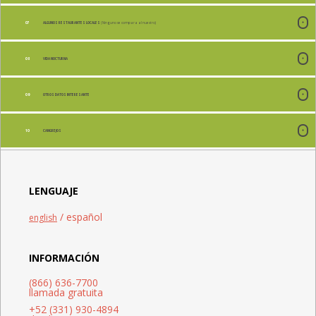
ALGUNOS RESTAURANTES LOCALES
( Ninguno se compara al nuestro)
VIDA NOCTURNA
OTROS DATOS INTERESANTE
CANGREJOS
LENGUAJE
/ español
english
INFORMACIÓN
(866) 636-7700
llamada gratuita
+52 (331) 930-4894