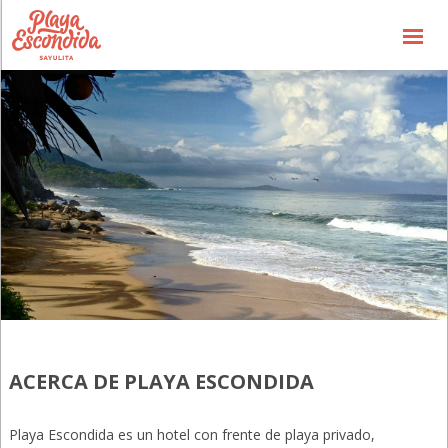
Precios / Cuartos
Ofertas Especiales
el Concepto
el Hotel
la Experiencia
Galería
Info General
Contáctenos
ACERCA DE PLAYA ESCONDIDA
Playa Escondida es un hotel con frente de playa privado,
(866) 636-7700