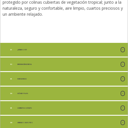
protegido por colinas cubiertas de vegetación tropical; junto a la
naturaleza, seguro y confortable, aire limpio, cuartos preciosos y
+52 (331) 930-4894
un ambiente relajado.
+52 (322) 294 2302
¿DÓNDE ESTÁ?
INFORMACIÓN GENERAL
EMERGENCIAS
OCÉANO Y PLAYA
CAMINATA A SAYULITA
ANIMALES SILVESTRES